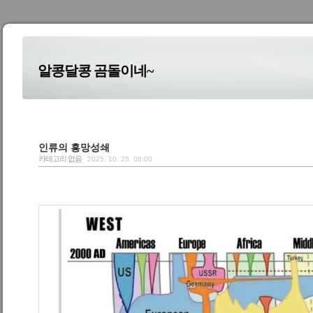
알콩달콩 곰돌이네~
인류의 흥망성쇄
카테고리 없음
2025. 10. 25. 08:00