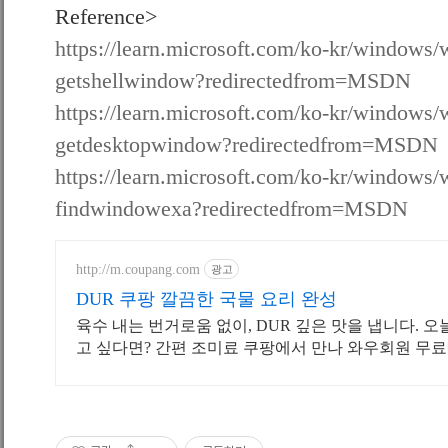
Reference>
https://learn.microsoft.com/ko-kr/windows/
getshellwindow?redirectedfrom=MSDN
https://learn.microsoft.com/ko-kr/windows/
getdesktopwindow?redirectedfrom=MSDN
https://learn.microsoft.com/ko-kr/windows/
findwindowexa?redirectedfrom=MSDN
http://m.coupang.com
광고
DUR 쿠팡 깔끔한 국물 요리 완성
육수 내는 번거로움 없이, DUR 깊은 맛을 냅니다. 
고 싶다면? 간편 조미료 쿠팡에서 만나 와우회원 무