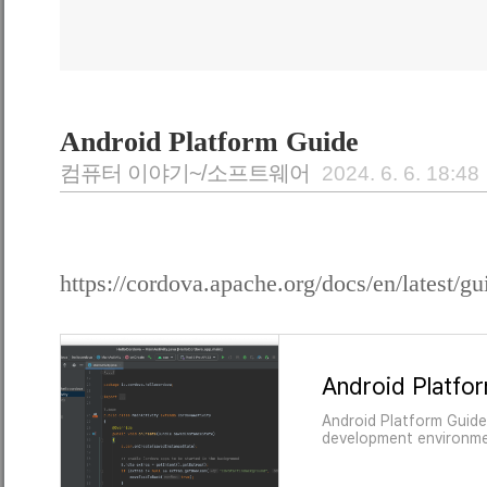
Android Platform Guide
컴퓨터 이야기~/소프트웨어
2024. 6. 6. 18:48
https://cordova.apache.org/docs/en/latest/g
Android Platfo
Android Platform Guide 
development environme
devices. Additionally, 
specific command-line 