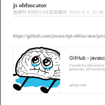
js obfuscator
컴퓨터 이야기~/소프트웨어
2024. 6. 6. 22:38
https://github.com/javascript-obfuscator/java
A powerful obfuscator 
javascript-obfuscator/
creating an account on
github.com