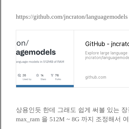
https://github.com/jncraton/languagemodels
Explore large language
jncraton/languagemode
GitHub.
github.com
상용인듯 한데 그래도 쉽게 써볼 있는 장
max_ram 을 512M ~ 8G 까지 조정해