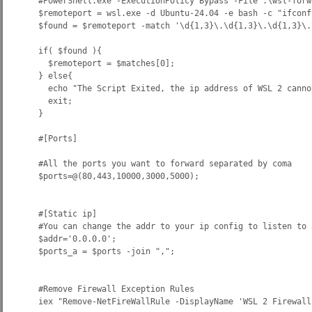
#PowerShell.exe -ExecutionPolicy Bypass -File .\wsl-forw
$remoteport = wsl.exe -d Ubuntu-24.04 -e bash -c "ifconf
$found = $remoteport -match '\d{1,3}\.\d{1,3}\.\d{1,3}\.\
if( $found ){

  $remoteport = $matches[0];

} else{

  echo "The Script Exited, the ip address of WSL 2 canno
  exit;

}

#[Ports]

#All the ports you want to forward separated by coma

$ports=@(80,443,10000,3000,5000);

#[Static ip]

#You can change the addr to your ip config to listen to 
$addr='0.0.0.0';

$ports_a = $ports -join ",";

#Remove Firewall Exception Rules

iex "Remove-NetFireWallRule -DisplayName 'WSL 2 Firewall