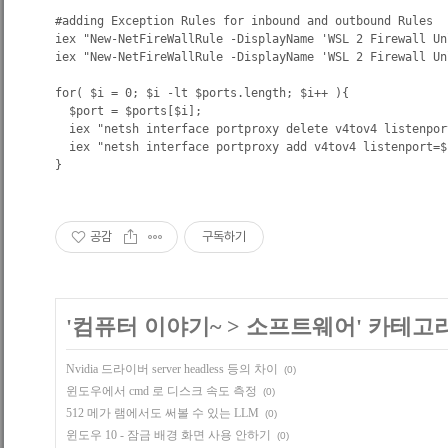
#adding Exception Rules for inbound and outbound Rules

iex "New-NetFireWallRule -DisplayName 'WSL 2 Firewall Un
iex "New-NetFireWallRule -DisplayName 'WSL 2 Firewall Un
for( $i = 0; $i -lt $ports.length; $i++ ){

  $port = $ports[$i];

  iex "netsh interface portproxy delete v4tov4 listenpor
  iex "netsh interface portproxy add v4tov4 listenport=$
}
공감
구독하기
'
컴퓨터 이야기~
>
소프트웨어
' 카테고
Nvidia 드라이버 server headless 등의 차이
(0)
윈도우에서 cmd 로 디스크 속도 측정
(0)
512 메가 램에서도 써볼 수 있는 LLM
(0)
윈도우 10 - 잠금 배경 화면 사용 안하기
(0)