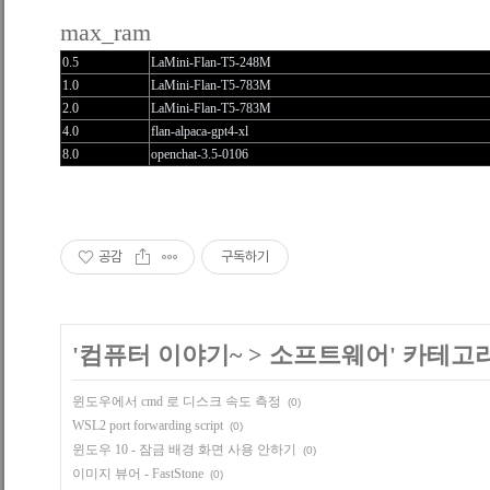
max_ram
0.5
LaMini-Flan-T5-248M
1.0
LaMini-Flan-T5-783M
2.0
LaMini-Flan-T5-783M
4.0
flan-alpaca-gpt4-xl
8.0
openchat-3.5-0106
공감
구독하기
'
컴퓨터 이야기~
>
소프트웨어
' 카테고
윈도우에서 cmd 로 디스크 속도 측정
(0)
WSL2 port forwarding script
(0)
윈도우 10 - 잠금 배경 화면 사용 안하기
(0)
이미지 뷰어 - FastStone
(0)